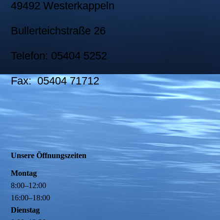
49492 Westerkappeln
Bullerteichstraße 26
Telefon: 05404 5252
Fax: 05404 71712
Unsere Öffnungszeiten
Montag
8
:
00
–
12
:
00
16
:
00
–
18
:
00
Dienstag